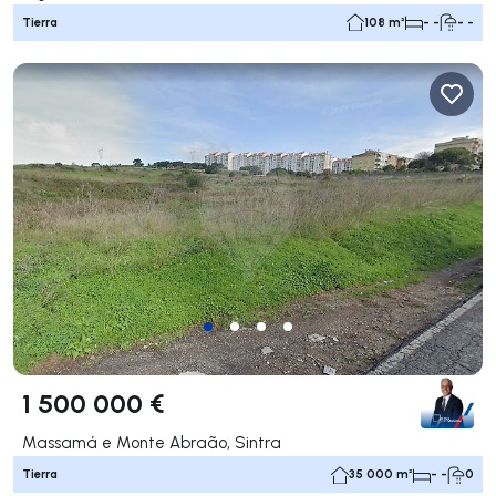
Tierra
108 m²
- -
- -
1 500 000 €
Massamá e Monte Abraão, Sintra
Tierra
35 000 m²
- -
0