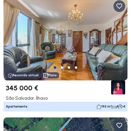
Recorrido virtual
Plano
345 000 €
São Salvador, Ílhavo
Apartamento
195 m²
4
4