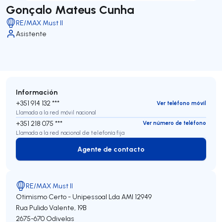
Gonçalo Mateus Cunha
RE/MAX Must II
Asistente
Información
+351 914 132 ***
Ver teléfono móvil
Llamada a la red móvil nacional
+351 218 075 ***
Ver número de teléfono
Llamada a la red nacional de telefonía fija
Agente de contacto
Agente de contacto
RE/MAX Must II
Otimismo Certo - Unipessoal Lda
AMI 12949
Rua Pulido Valente, 19B
2675-670
Odivelas