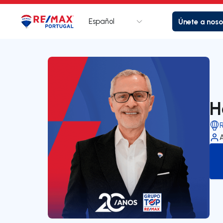
Español
Únete a noso
Logotipo
Ir a la página de inicio
H