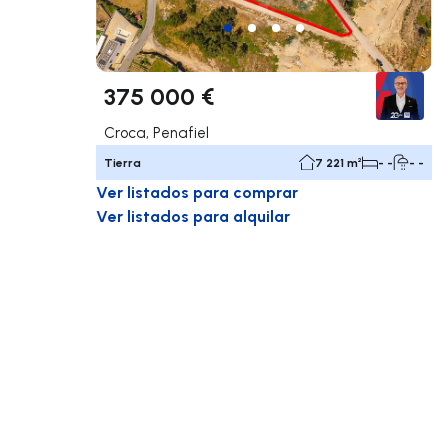
375 000 €
Croca, Penafiel
Tierra
7 221 m²
- -
- -
Ver listados para comprar
Ver listados para alquilar