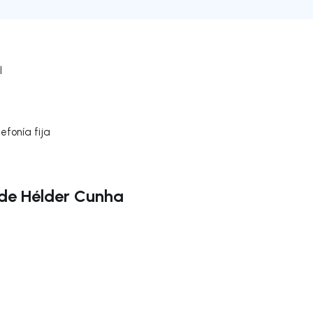
l
efonía fija
 de Hélder Cunha
gar a la derecha