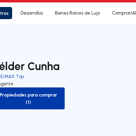
tros
Desarrollos
Bienes Raíces de Lujo
Comprar/Al
élder Cunha
RE/MAX Top
Agente
Propiedades para comprar
to-buy-listing
(1)