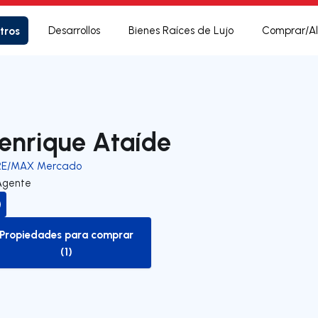
tros
Desarrollos
Bienes Raíces de Lujo
Comprar/Al
enrique Ataíde
RE/MAX Mercado
Agente
Propiedades para comprar
to-buy-listing
(1)