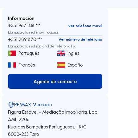
Información
+351 967 338 ***
Ver teléfono móvil
Llamada a la red móvil nacional
+351 289 870 ***
Ver número de teléfono
Llamada a la red nacional de telefonía fija
Portugués
Inglés
Francés
Español
Agente de contacto
Agente de contacto
RE/MAX Mercado
Figura Estável - Mediação Imobiliária, Lda
AMI 12206
Rua dos Bombeiros Portugueses, 1 R/C
8000-233
Faro