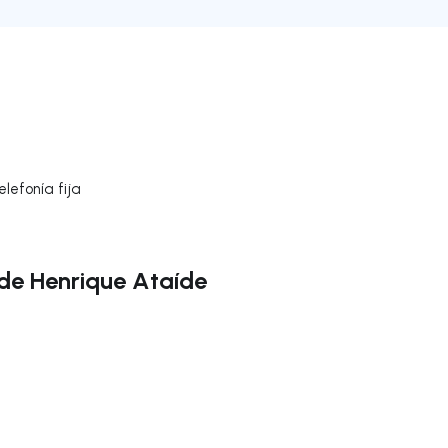
lefonía fija
de Henrique Ataíde
gar a la derecha