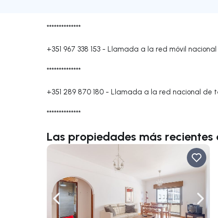
**************
+351 967 338 153
-
Llamada a la red móvil nacional
**************
+351 289 870 180
-
Llamada a la red nacional de te
**************
Las propiedades más recientes 
Navega a la izquierda
Nave