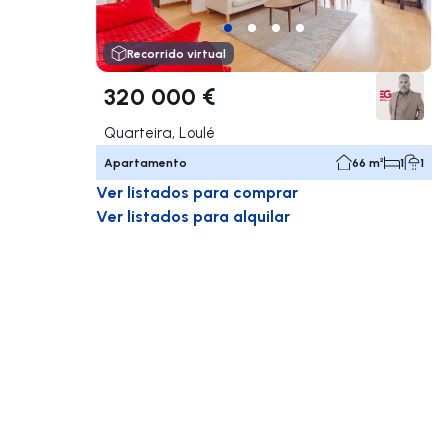
Recorrido virtual
320 000 €
Quarteira, Loulé
Apartamento
66 m²
1
1
Ver listados para comprar
Ver listados para alquilar