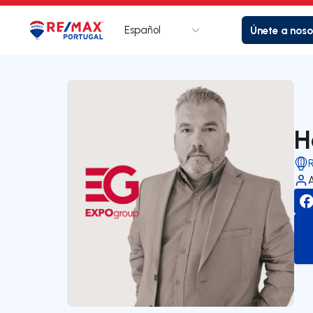
Español
Únete a noso
Logotipo
Ir a la página de inicio
H