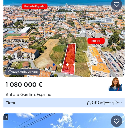
Recorrido virtual
1 080 000 €
Anta e Guetim, Espinho
Tierra
2 512 m²
- -
- -