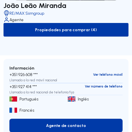
João Leão Miranda
RE/MAX Siimgroup
Agente
Propiedades para comprar (4)
to-buy-listing
Información
+351 926 608 ***
Ver teléfono móvil
Llamada a la red móvil nacional
+351 927 414 ***
Ver número de teléfono
Llamada a la red nacional de telefonía fija
Portugués
Inglés
Francés
Agente de contacto
Agente de contacto