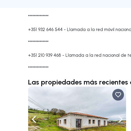
**************
+351 932 646 544
-
Llamada a la red móvil naciona
**************
+351 210 939 468
-
Llamada a la red nacional de tel
**************
Las propiedades más recientes 
Navega a la izquierda
Nave