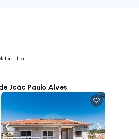
l
efonía fija
de João Paulo Alves
gar a la derecha
Navega a la izquierda
Navegar a la der