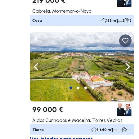
Cabrela, Montemor-o-Novo
Casa
135 m²
2
2
Navega a la izquierda
Nave
99 000 €
A dos Cunhados e Maceira, Torres Vedras
Tierra
3 640 m²
- -
- -
Ver listados para comprar