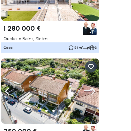
1 280 000 €
Queluz e Belas, Sintra
Casa
191 m²
4
3
gar a la derecha
Navega a la izquierda
Navegar a la der
750 000 €