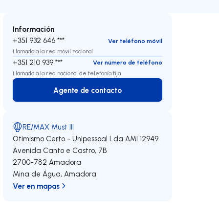
Información
+351 932 646 ***
Ver teléfono móvil
Llamada a la red móvil nacional
+351 210 939 ***
Ver número de teléfono
Llamada a la red nacional de telefonía fija
Agente de contacto
Agente de contacto
RE/MAX Must III
Otimismo Certo - Unipessoal Lda
AMI 12949
Avenida Canto e Castro, 7B
2700-782
Amadora
Mina de Água
,
Amadora
Ver en mapas
echa