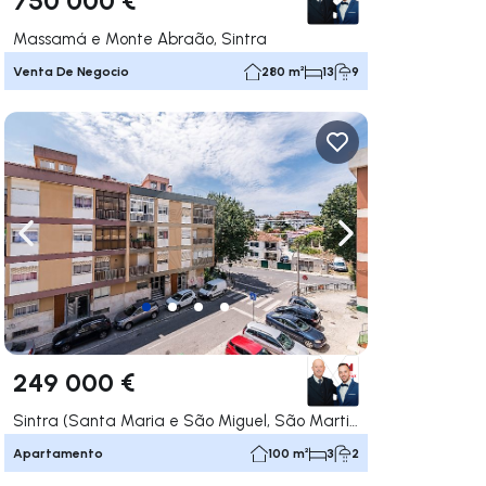
Massamá e Monte Abraão, Sintra
Venta De Negocio
280 m²
13
9
gar a la derecha
Navega a la izquierda
Navegar a la der
249 000 €
Sintra (Santa Maria e São Miguel, São Martinho e São Pedro de Penaferrim), Sintra
Apartamento
100 m²
3
2