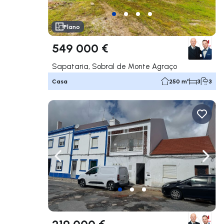
Plano
549 000 €
Sapataria, Sobral de Monte Agraço
Casa
250 m²
3
3
Navega a la izquierda
Nave
219 000 €