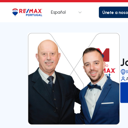
Español
Únete a noso
Logotipo
Ir a la página de inicio
J
R