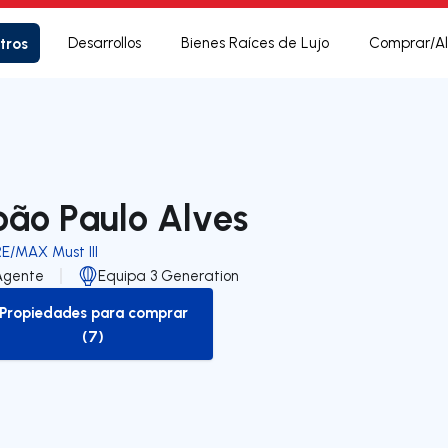
tros
Desarrollos
Bienes Raíces de Lujo
Comprar/Al
oão Paulo Alves
E/MAX Must III
Agente
Equipa 3 Generation
Propiedades para comprar
to-buy-listing
(7)