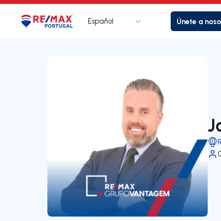
Español
Únete a noso
Logotipo
Ir a la página de inicio
J