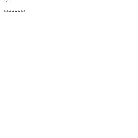
**************