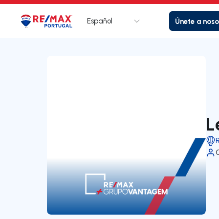
Español
Únete a noso
Logotipo
Ir a la página de inicio
L