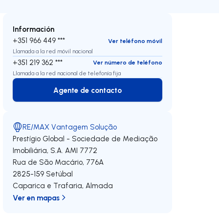
Información
+351 966 449 ***
Ver teléfono móvil
Llamada a la red móvil nacional
+351 219 362 ***
Ver número de teléfono
Llamada a la red nacional de telefonía fija
Agente de contacto
Agente de contacto
RE/MAX Vantagem Solução
Prestígio Global - Sociedade de Mediação
Imobiliária, S.A.
AMI 7772
Rua de São Macário, 776A
2825-159
Setúbal
Caparica e Trafaria
,
Almada
Ver en mapas