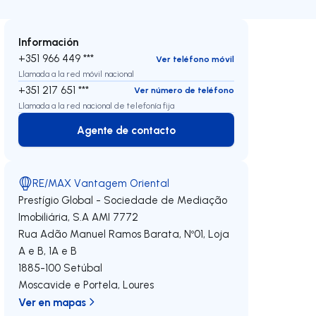
Información
+351 966 449 ***
Ver teléfono móvil
Llamada a la red móvil nacional
+351 217 651 ***
Ver número de teléfono
Llamada a la red nacional de telefonía fija
Agente de contacto
Agente de contacto
RE/MAX Vantagem Oriental
Prestígio Global - Sociedade de Mediação
Imobiliária, S.A
AMI 7772
Rua Adão Manuel Ramos Barata, Nº01, Loja
A e B, 1A e B
1885-100
Setúbal
Moscavide e Portela
,
Loures
Ver en mapas