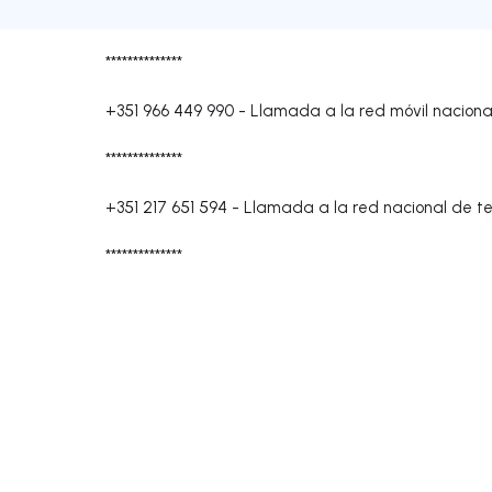
**************
+351 966 449 990
-
Llamada a la red móvil naciona
**************
+351 217 651 594
-
Llamada a la red nacional de tel
**************