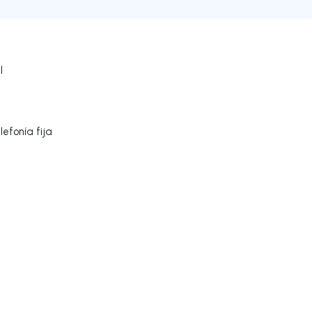
l
efonía fija