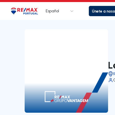
Español
Únete a noso
Logotipo
Ir a la página de inicio
L