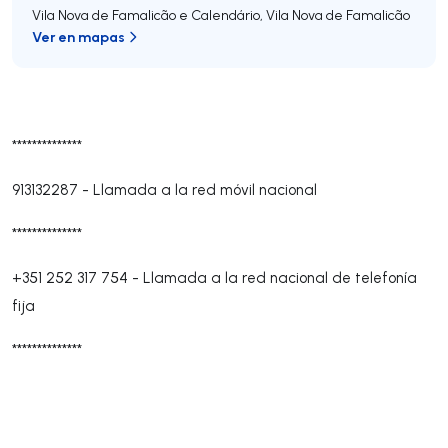
Vila Nova de Famalicão e Calendário
,
Vila Nova de Famalicão
Ver en mapas
**************
913132287
-
Llamada a la red móvil nacional
**************
+351 252 317 754
-
Llamada a la red nacional de telefonía
fija
**************