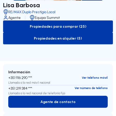
Lisa Barbosa
RE/MAX Duplo Prestígio Local
Agente
Equipa Summit
Propiedades para comprar (25)
to-buy-listing
Propiedades en alquiler (5)
to-rent-listing
Información
+351 916 290 ***
Ver teléfono móvil
Llamada a la red móvil nacional
+351 219 384 ***
Ver número de teléfono
Llamada a la red nacional de telefonía fija
Agente de contacto
Agente de contacto