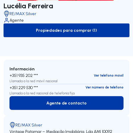
Lucélia Ferreira
RE/MAX Silver
Agente
Propiedades para comprar (1)
to-buy-listing
Información
+351 935 202 ***
Ver teléfono móvil
Llamada a la red móvil nacional
+351 229 530 ***
Ver número de teléfono
Llamada a la red nacional de telefonía fija
Agente de contacto
Agente de contacto
RE/MAX Silver
Vintage Patamar – Mediação Imobiliária, Lda
AMI 10092