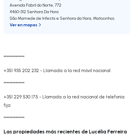
Avenida Fabril do Norte, 772
4460-312
Senhora Da Hora
São Mamede de Infesta e Senhora da Hora
,
Matosinhos
Ver en mapas
**************
+351 935 202 232
-
Llamada a la red móvil nacional
**************
+351 229 530 175
-
Llamada a la red nacional de telefonía
fija
**************
Las propiedades más recientes de Lucélia Ferreira