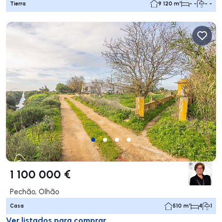
Tierra
9 120 m²
- -
- -
1 100 000 €
Pechão, Olhão
Casa
510 m²
4
1
Ver listados para comprar