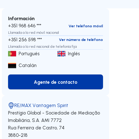
Información
+351 968 646 ***
Ver teléfono móvil
Llamada a la red móvil nacional
+351 256 598 ***
Ver número de teléfono
Llamada a la red nacional de telefonía fija
Portugués
Inglés
Catalán
Agente de contacto
Agente de contacto
RE/MAX Vantagem Spirit
Prestígio Global - Sociedade de Mediação
Imobiliária, S.A.
AMI 7772
Rua Ferreira de Castro, 74
echa
3880-218