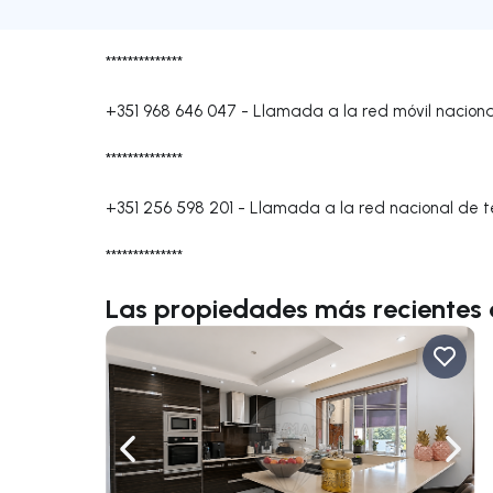
**************
+351 968 646 047
-
Llamada a la red móvil naciona
**************
+351 256 598 201
-
Llamada a la red nacional de te
**************
Las propiedades más recientes 
Navega a la izquierda
Nave