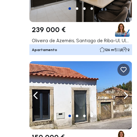
239 000 €
Oliveira de Azeméis, Santiago de Riba-Ul, Ul, Macinhata da Seixa e Madail, Oliveira de Azeméis
Apartamento
126 m²
3
2
Navega a la izquierda
Nave
150 000 €