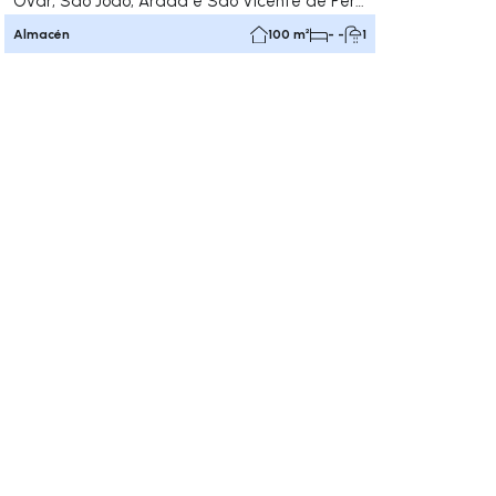
Ovar, São João, Arada e São Vicente de Pereira Jusã, Ovar
Almacén
100 m²
- -
1