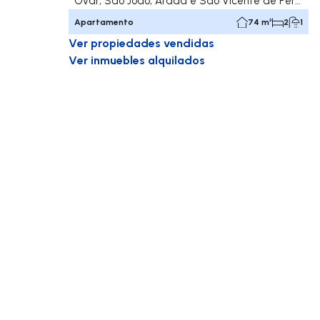
Ovar, São João, Arada e São Vicente de Pereira Jusã, Ovar
Apartamento
74 m²
2
1
Ver propiedades vendidas
Ver inmuebles alquilados