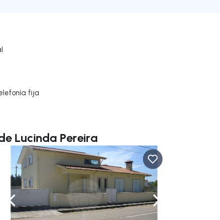
l
lefonía fija
de Lucinda Pereira
gar a la derecha
Navega a la izquierda
Navegar a la der