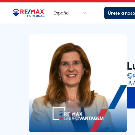
Español
Únete a noso
Logotipo
Ir a la página de inicio
L