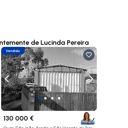
ntemente de Lucinda Pereira
Vendido
gar a la derecha
Navega a la izquierda
Navegar a la der
130 000 €