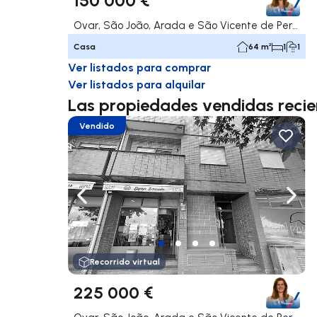
Ovar, São João, Arada e São Vicente de Pereira Jusã, Ovar
Casa
64 m²
1
1
Ver listados para comprar
Ver listados para alquilar
Las propiedades vendidas recie
Vendido
Navega a la izquierda
Nave
Recorrido virtual
225 000 €