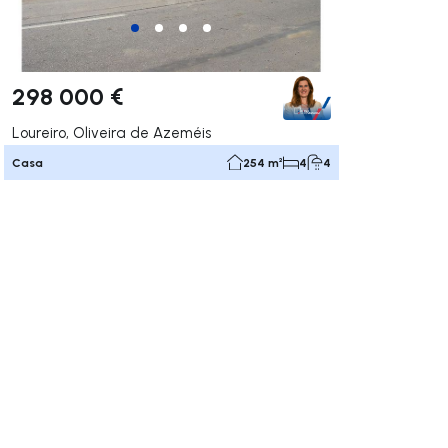
298 000 €
Loureiro, Oliveira de Azeméis
Casa
254 m²
4
4
gar a la derecha