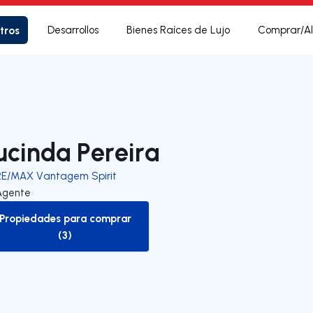
tros
Desarrollos
Bienes Raíces de Lujo
Comprar/Al
ucinda Pereira
RE/MAX Vantagem Spirit
Agente
Propiedades para comprar
to-buy-listing
(3)