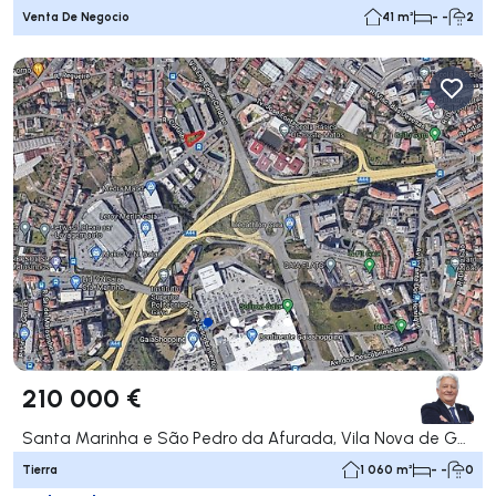
Venta De Negocio
41 m²
- -
2
210 000 €
Santa Marinha e São Pedro da Afurada, Vila Nova de Gaia
Tierra
1 060 m²
- -
0