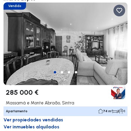
Vendido
285 000 €
Massamá e Monte Abraão, Sintra
Apartamento
74 m²
2
1
Ver propiedades vendidas
Ver inmuebles alquilados