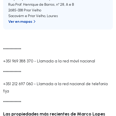
Rua Prof. Henrique de Barros, nº 28, A e B
2685-338
Prior Velho
Sacavém e Prior Velho
,
Loures
Ver en mapas
**************
+351 969 388 370
-
Llamada a la red móvil nacional
**************
+351 212 697 060
-
Llamada a la red nacional de telefonía
fija
**************
Las propiedades más recientes de Marco Lopes