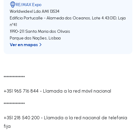
RE/MAX Expo
Worldwidexl Lda
AMI 13534
Edifício Portucalle - Alameda dos Oceanos, Lote 4.43.01D, Loja
nº41
1990-211
Santa Maria dos Olivais
Parque das Nações
,
Lisboa
Ver en mapas
**************
+351 965 716 844
-
Llamada a la red móvil nacional
**************
+351 218 540 200
-
Llamada a la red nacional de telefonía
fija