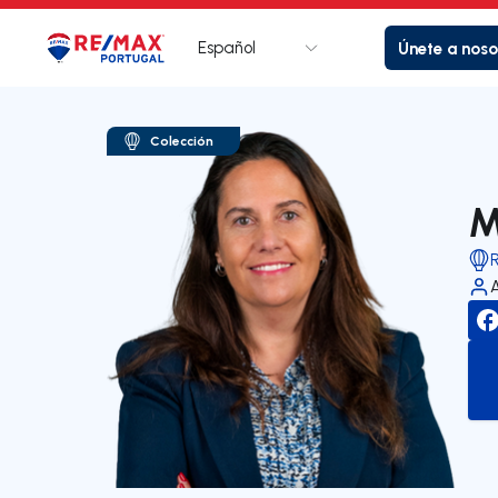
Español
Únete a noso
Logotipo
Ir a la página de inicio
Colección
M