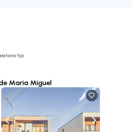
l
lefonía fija
de Maria Miguel
gar a la derecha
Navega a la izquierda
Navegar a la der