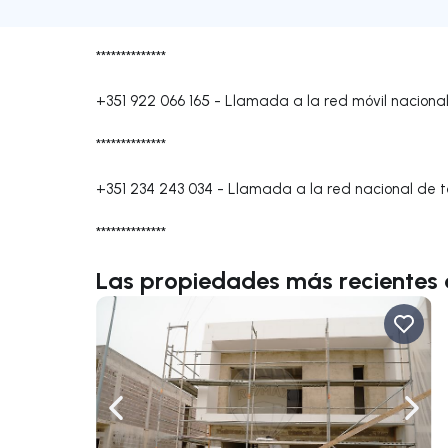
**************
+351 922 066 165
-
Llamada a la red móvil naciona
**************
+351 234 243 034
-
Llamada a la red nacional de te
**************
Las propiedades más recientes 
Navega a la izquierda
Nave