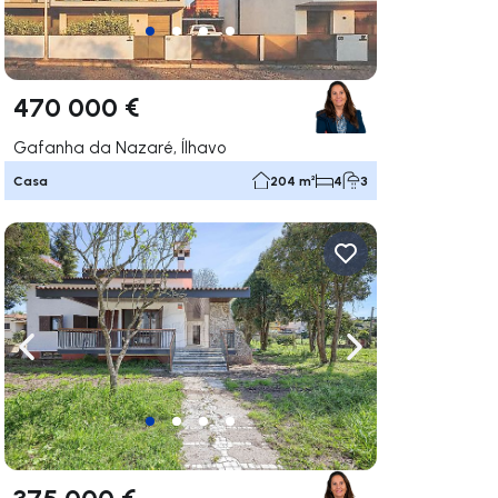
470 000 €
Gafanha da Nazaré, Ílhavo
Casa
204 m²
4
3
gar a la derecha
Navega a la izquierda
Navegar a la der
375 000 €