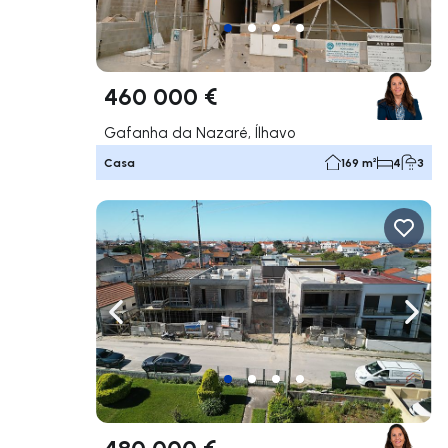
460 000 €
Gafanha da Nazaré, Ílhavo
Casa
169 m²
4
3
Navega a la izquierda
Nave
480 000 €