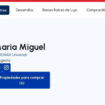
tros
Desarrollos
Bienes Raíces de Lujo
Comprar/Al
aria Miguel
RE/MAX Universal
Agente
Propiedades para comprar
to-buy-listing
(6)