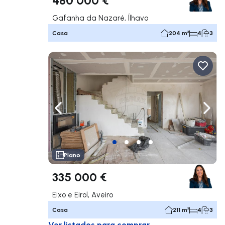
Gafanha da Nazaré, Ílhavo
Casa
204 m²
4
3
Navega a la izquierda
Nave
Plano
335 000 €
Eixo e Eirol, Aveiro
Casa
211 m²
4
3
Ver listados para comprar