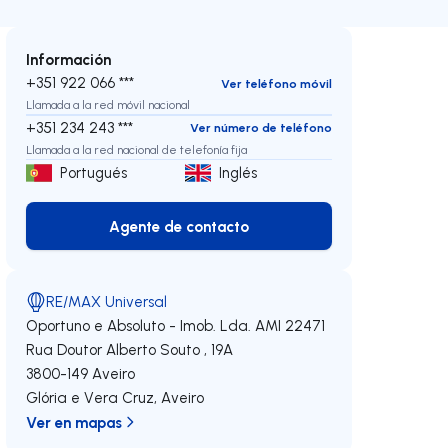
Información
+351 922 066 ***
Ver teléfono móvil
Llamada a la red móvil nacional
+351 234 243 ***
Ver número de teléfono
Llamada a la red nacional de telefonía fija
Portugués
Inglés
Agente de contacto
Agente de contacto
RE/MAX Universal
Oportuno e Absoluto - Imob. Lda.
AMI 22471
Rua Doutor Alberto Souto , 19A
3800-149
Aveiro
Glória e Vera Cruz
,
Aveiro
echa
Ver en mapas