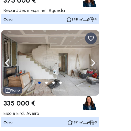
Recardães e Espinhel, Águeda
Casa
248 m²
5
4
gar a la derecha
Navega a la izquierda
Navegar a la der
Plano
335 000 €
Eixo e Eirol, Aveiro
Casa
187 m²
4
3