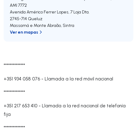
AMI 7772
Avenida Américo Ferrer Lopes, 7 Loja Dta.
2745-714
Queluz
Massamá e Monte Abraão
,
Sintra
Ver en mapas
**************
+351 934 058 076
-
Llamada a la red móvil nacional
**************
+351 217 653 410
-
Llamada a la red nacional de telefonía
fija
**************