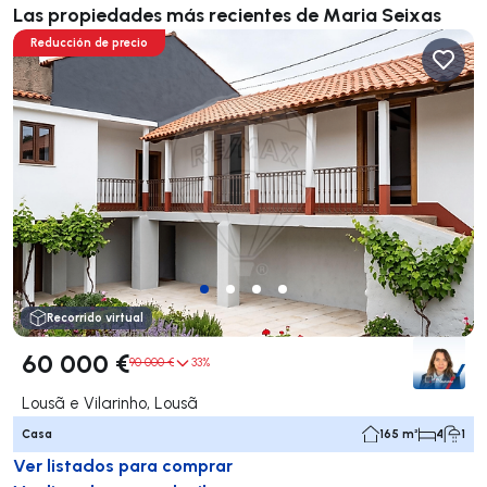
Las propiedades más recientes de Maria Seixas
Reducción de precio
Recorrido virtual
60 000 €
90 000 €
33%
Lousã e Vilarinho, Lousã
Casa
165 m²
4
1
Ver listados para comprar