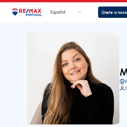
Español
Únete a noso
Logotipo
Ir a la página de inicio
M