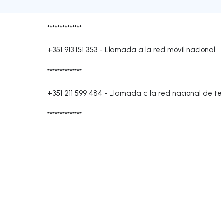
**************
+351 913 151 353
-
Llamada a la red móvil nacional
**************
+351 211 599 484
-
Llamada a la red nacional de tel
**************