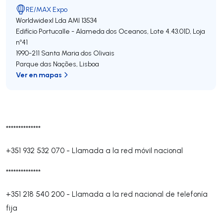
RE/MAX Expo
Worldwidexl Lda
AMI 13534
Edifício Portucalle - Alameda dos Oceanos, Lote 4.43.01D, Loja
nº41
1990-211
Santa Maria dos Olivais
Parque das Nações
,
Lisboa
Ver en mapas
**************
+351 932 532 070
-
Llamada a la red móvil nacional
**************
+351 218 540 200
-
Llamada a la red nacional de telefonía
fija