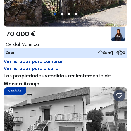
70 000 €
Cerdal, Valença
Casa
56 m²
1
0
Ver listados para comprar
Ver listados para alquilar
Las propiedades vendidas recientemente de
Monica Araujo
Vendido