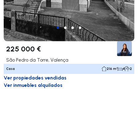
225 000 €
São Pedro da Torre, Valença
Casa
216 m²
4
2
Ver propiedades vendidas
Ver inmuebles alquilados