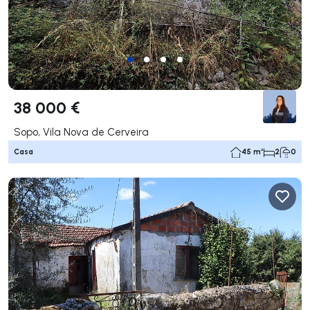
38 000 €
Sopo, Vila Nova de Cerveira
Casa
45 m²
2
0