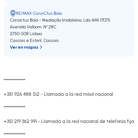
RE/MAX ConviCtus Baía
Convictus Baía - Mediação Imobiliária, Lda
AMI 17075
Avenida Valbom, Nº 28C
2750-508
Lisboa
Cascais e Estoril
,
Cascais
Ver en mapas
**************
+351 926 488 512
-
Llamada a la red móvil nacional
**************
+351 219 362 991
-
Llamada a la red nacional de telefonía fija
**************