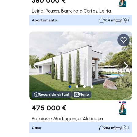
Leiria, Pousos, Barreira e Cortes, Leiria
Apartamento
104 m²
3
2
Navega a la izquierda
Nave
Recorrido virtual
Plano
475 000 €
Pataias e Martingança, Alcobaça
Casa
283 m²
3
3