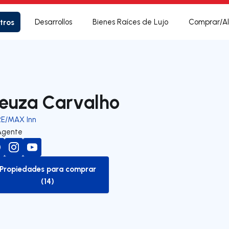
tros
Desarrollos
Bienes Raíces de Lujo
Comprar/Al
euza Carvalho
RE/MAX Inn
Agente
Propiedades para comprar
to-buy-listing
(14)