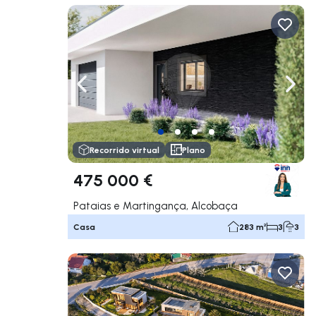
Navega a la izquierda
Nave
Recorrido virtual
Plano
475 000 €
Pataias e Martingança, Alcobaça
Casa
283 m²
3
3