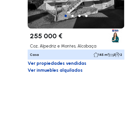
255 000 €
Coz, Alpedriz e Montes, Alcobaça
Casa
145 m²
3
2
Ver propiedades vendidas
Ver inmuebles alquilados