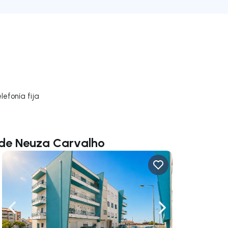
efonía fija
 de Neuza Carvalho
gar a la derecha
Navega a la izquierda
Navegar a la der