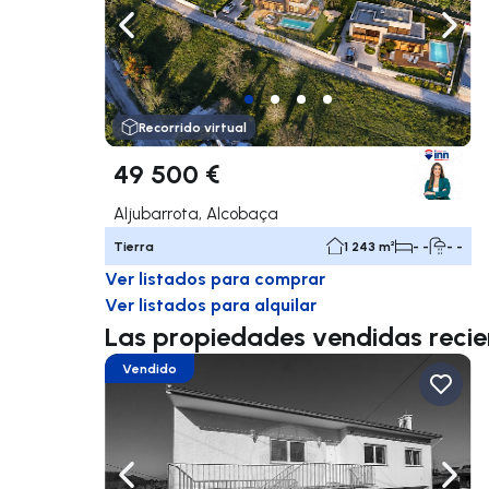
Navega a la izquierda
Nave
Recorrido virtual
49 500 €
Aljubarrota, Alcobaça
Tierra
1 243 m²
- -
- -
Ver listados para comprar
Ver listados para alquilar
Las propiedades vendidas reci
Vendido
Navega a la izquierda
Nave