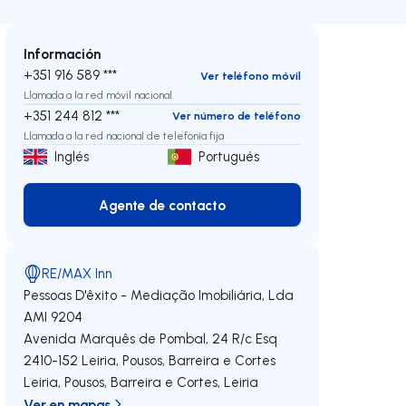
Información
+351 916 589 ***
Ver teléfono móvil
Llamada a la red móvil nacional
+351 244 812 ***
Ver número de teléfono
Llamada a la red nacional de telefonía fija
Inglés
Portugués
Agente de contacto
Agente de contacto
RE/MAX Inn
Pessoas D'êxito - Mediação Imobiliária, Lda
AMI 9204
Avenida Marquês de Pombal, 24 R/c Esq
2410-152
Leiria, Pousos, Barreira e Cortes
echa
Leiria, Pousos, Barreira e Cortes
,
Leiria
Ver en mapas