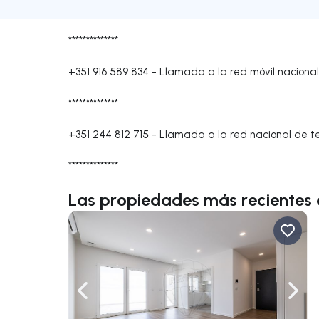
**************
+351 916 589 834
-
Llamada a la red móvil nacional
**************
+351 244 812 715
-
Llamada a la red nacional de tel
**************
Las propiedades más recientes
Navega a la izquierda
Nave