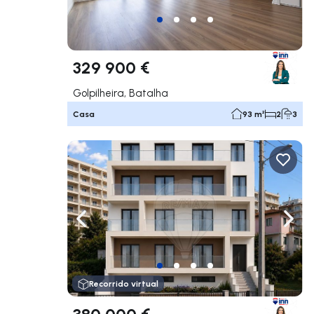
329 900 €
Golpilheira, Batalha
Casa
93 m²
2
3
Navega a la izquierda
Nave
Recorrido virtual
380 000 €