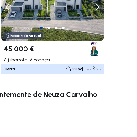
gar a la derecha
Navega a la izquierda
Navegar a la der
Recorrido virtual
45 000 €
Aljubarrota, Alcobaça
Tierra
831 m²
- -
- -
entemente de Neuza Carvalho
gar a la derecha