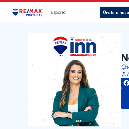
Español
Únete a noso
Logotipo
Ir a la página de inicio
N