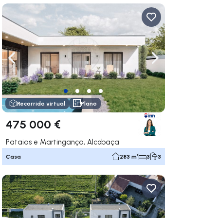
gar a la derecha
Navega a la izquierda
Navegar a la der
Recorrido virtual
Plano
475 000 €
Pataias e Martingança, Alcobaça
Casa
283 m²
3
3