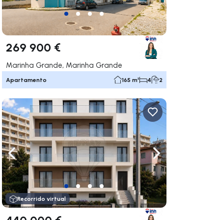
269 900 €
Marinha Grande, Marinha Grande
Apartamento
165 m²
4
2
gar a la derecha
Navega a la izquierda
Navegar a la der
Recorrido virtual
440 000 €