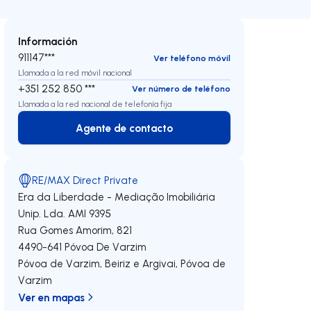
Información
911147***
Ver teléfono móvil
Llamada a la red móvil nacional
+351 252 850 ***
Ver número de teléfono
Llamada a la red nacional de telefonía fija
Agente de contacto
Agente de contacto
RE/MAX Direct Private
Era da Liberdade - Mediação Imobiliária
Unip. Lda.
AMI 9395
Rua Gomes Amorim, 821
4490-641
Póvoa De Varzim
Póvoa de Varzim, Beiriz e Argivai
,
Póvoa de
Varzim
Ver en mapas