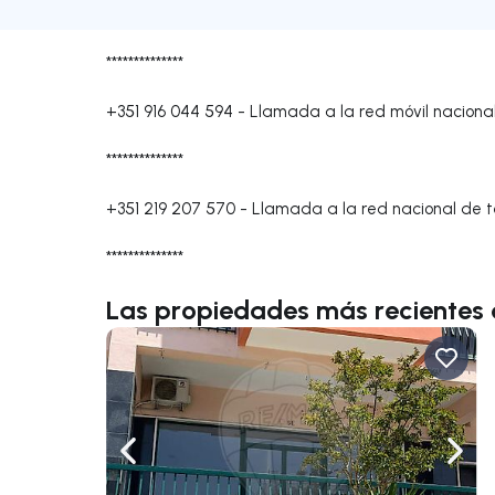
**************
+351 916 044 594
-
Llamada a la red móvil naciona
**************
+351 219 207 570
-
Llamada a la red nacional de te
**************
Las propiedades más recientes 
Navega a la izquierda
Nave