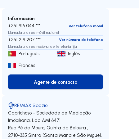
Información
+351 916 044 ***
Ver teléfono móvil
Llamada a la red móvil nacional
+351 219 207 ***
Ver número de teléfono
Llamada a la red nacional de telefonía fija
Portugués
Inglés
Francés
Agente de contacto
Agente de contacto
RE/MAX Spazio
Caprichoso - Sociedade de Mediação
Imobiliária, Lda
AMI 6471
Rua Pé de Mouro, Quinta da Beloura , 1
echa
2710-335
Sintra (Santa Maria e São Miguel,