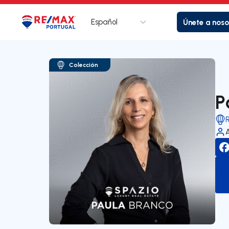
Español
Únete a noso
Logotipo
Ir a la página de inicio
Colección
P