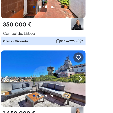
350 000 €
Campolide, Lisboa
Otros - Vivienda
338 m²
- -
6
gar a la derecha
Navega a la izquierda
Navegar a la der
1 650 000 €