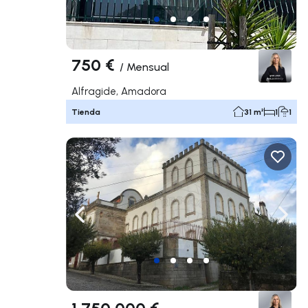
750 €
/
Mensual
Alfragide, Amadora
Tienda
31 m²
1
1
Navega a la izquierda
Nave
1 750 000 €