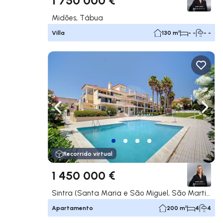
Midões, Tábua
Villa
130 m²
- -
- -
Navega a la izquierda
Nave
Recorrido virtual
1 450 000 €
Sintra (Santa Maria e São Miguel, São Martinho e São Pedro de Penaferrim), Sintra
Apartamento
200 m²
4
4