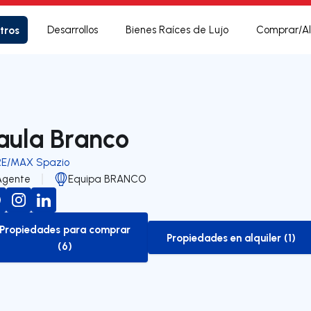
tros
Desarrollos
Bienes Raíces de Lujo
Comprar/Al
aula Branco
RE/MAX Spazio
Agente
Equipa BRANCO
Propiedades para comprar
Propiedades en alquiler (1)
to-buy-listing
to-rent-listing
(6)