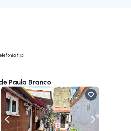
l
lefonía fija
de Paula Branco
gar a la derecha
Navega a la izquierda
Navegar a la der