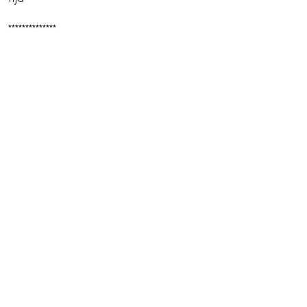
**************