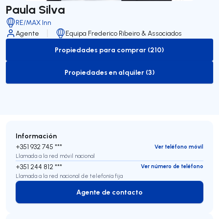
Paula Silva
RE/MAX Inn
Agente
Equipa Frederico Ribeiro & Associados
Propiedades para comprar (210)
to-buy-listing
Propiedades en alquiler (3)
to-rent-listing
Información
+351 932 745 ***
Ver teléfono móvil
Llamada a la red móvil nacional
+351 244 812 ***
Ver número de teléfono
Llamada a la red nacional de telefonía fija
Agente de contacto
Agente de contacto