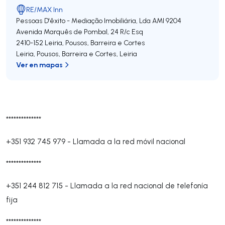
RE/MAX Inn
Pessoas D'êxito - Mediação Imobiliária, Lda
AMI 9204
Avenida Marquês de Pombal, 24 R/c Esq
2410-152
Leiria, Pousos, Barreira e Cortes
Leiria, Pousos, Barreira e Cortes
,
Leiria
Ver en mapas
**************
+351 932 745 979
-
Llamada a la red móvil nacional
**************
+351 244 812 715
-
Llamada a la red nacional de telefonía
fija
**************