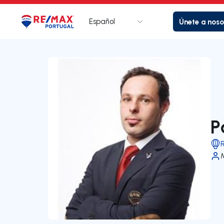
Español
Únete a noso
Logotipo
Ir a la página de inicio
P