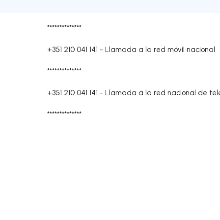
**************
+351 210 041 141
-
Llamada a la red móvil nacional
**************
+351 210 041 141
-
Llamada a la red nacional de tele
**************