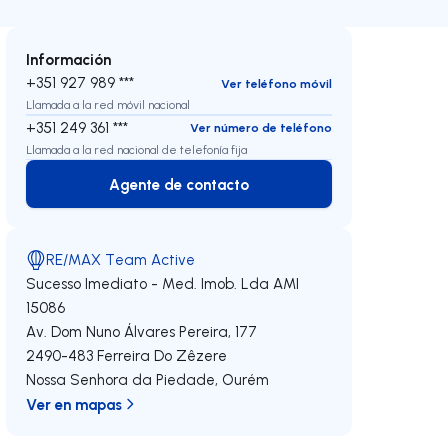
Información
+351 927 989 ***
Ver teléfono móvil
Llamada a la red móvil nacional
+351 249 361 ***
Ver número de teléfono
Llamada a la red nacional de telefonía fija
Agente de contacto
Agente de contacto
RE/MAX Team Active
Sucesso Imediato - Med. Imob. Lda
AMI
15086
Av. Dom Nuno Álvares Pereira, 177
2490-483
Ferreira Do Zêzere
Nossa Senhora da Piedade
,
Ourém
Ver en mapas