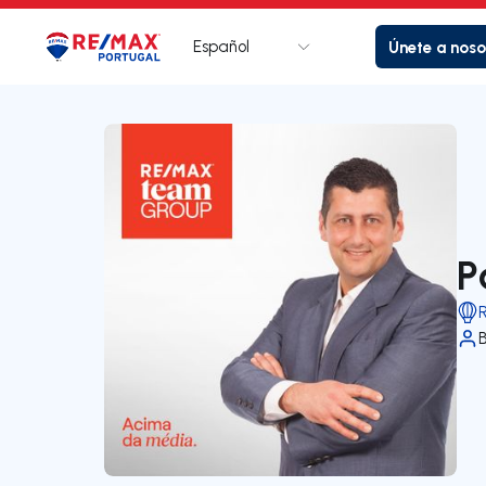
Español
Únete a noso
Logotipo
Ir a la página de inicio
P