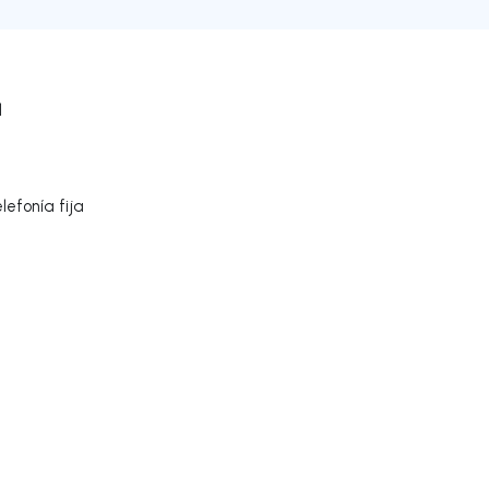
l
efonía fija