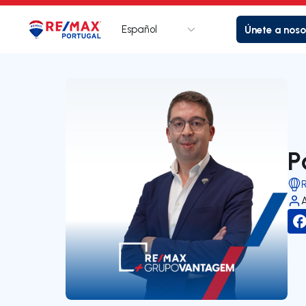
Español
Únete a noso
Logotipo
Ir a la página de inicio
P