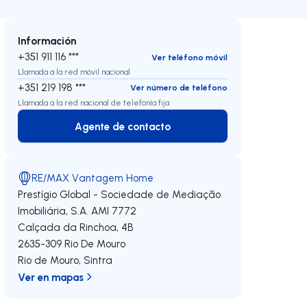
Información
+351 911 116 ***
Ver teléfono móvil
Llamada a la red móvil nacional
+351 219 198 ***
Ver número de teléfono
Llamada a la red nacional de telefonía fija
Agente de contacto
Agente de contacto
RE/MAX Vantagem Home
Prestígio Global - Sociedade de Mediação
Imobiliária, S.A.
AMI 7772
Calçada da Rinchoa, 4B
2635-309
Rio De Mouro
Rio de Mouro
,
Sintra
Ver en mapas