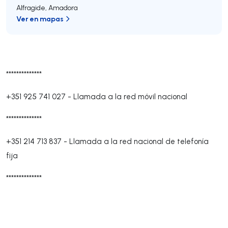
Alfragide
,
Amadora
Ver en mapas
**************
+351 925 741 027
-
Llamada a la red móvil nacional
**************
+351 214 713 837
-
Llamada a la red nacional de telefonía
fija
**************