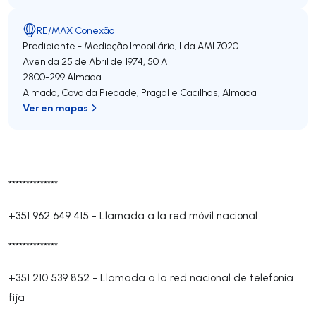
RE/MAX Conexão
Predibiente - Mediação Imobiliária, Lda
AMI 7020
Avenida 25 de Abril de 1974, 50 A
2800-299
Almada
Almada, Cova da Piedade, Pragal e Cacilhas
,
Almada
Ver en mapas
**************
+351 962 649 415
-
Llamada a la red móvil nacional
**************
+351 210 539 852
-
Llamada a la red nacional de telefonía
fija