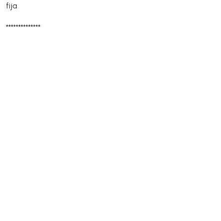
fija
**************