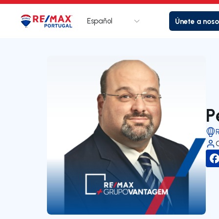
Español
Únete a noso
Logotipo
Ir a la página de inicio
P