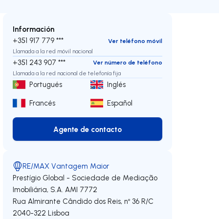
Información
+351 917 779 ***
Ver teléfono móvil
Llamada a la red móvil nacional
+351 243 907 ***
Ver número de teléfono
Llamada a la red nacional de telefonía fija
Portugués
Inglés
Francés
Español
Agente de contacto
Agente de contacto
RE/MAX Vantagem Maior
Prestígio Global - Sociedade de Mediação
Imobiliária, S.A.
AMI 7772
Rua Almirante Cândido dos Reis, nº 36 R/C
2040-322
Lisboa