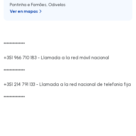
Pontinha e Famões
,
Odivelas
Ver en mapas
**************
+351 966 710 183
-
Llamada a la red móvil nacional
**************
+351 214 791 133
-
Llamada a la red nacional de telefonía fija
**************