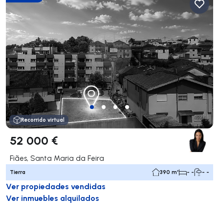
Recorrido virtual
52 000 €
Fiães, Santa Maria da Feira
Tierra
390 m²
- -
- -
Ver propiedades vendidas
Ver inmuebles alquilados