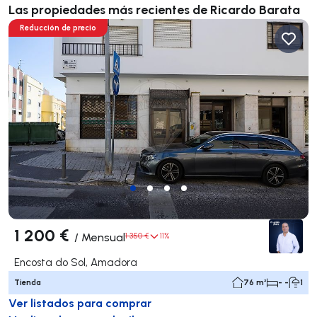
Las propiedades más recientes de Ricardo Barata
Reducción de precio
1 200 €
/
Mensual
1 350 €
11%
Encosta do Sol, Amadora
Tienda
76 m²
- -
1
Ver listados para comprar