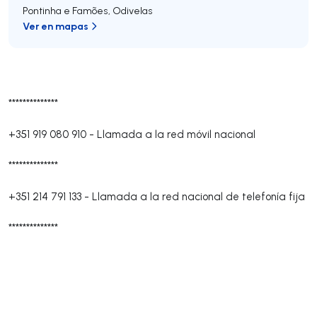
Pontinha e Famões
,
Odivelas
Ver en mapas
**************
+351 919 080 910
-
Llamada a la red móvil nacional
**************
+351 214 791 133
-
Llamada a la red nacional de telefonía fija
**************