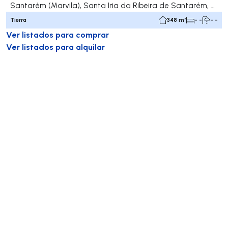
Santarém (Marvila), Santa Iria da Ribeira de Santarém, Santarém (São Salvador) e Santarém (São Nicolau), Santarém
Tierra
348 m²
- -
- -
Ver listados para comprar
Ver listados para alquilar