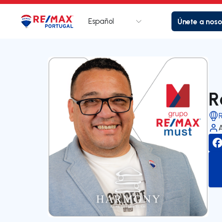
Español
Únete a noso
Logotipo
Ir a la página de inicio
R