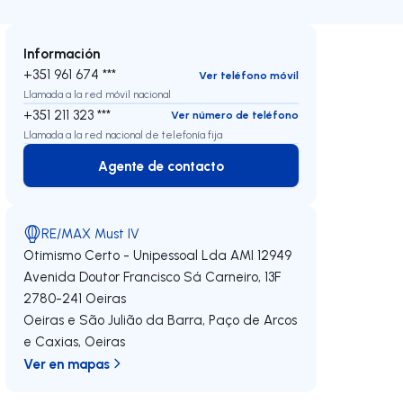
Información
+351 961 674 ***
Ver teléfono móvil
Llamada a la red móvil nacional
+351 211 323 ***
Ver número de teléfono
Llamada a la red nacional de telefonía fija
Agente de contacto
Agente de contacto
RE/MAX Must IV
Otimismo Certo - Unipessoal Lda
AMI 12949
Avenida Doutor Francisco Sá Carneiro, 13F
2780-241
Oeiras
Oeiras e São Julião da Barra, Paço de Arcos
e Caxias
,
Oeiras
Ver en mapas