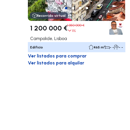
Recorrido virtual
1 350 000 €
1 200 000 €
11%
Campolide, Lisboa
Edificio
465 m²
- -
- -
Ver listados para comprar
Ver listados para alquilar