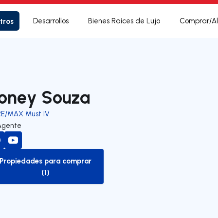
tros
Desarrollos
Bienes Raíces de Lujo
Comprar/Al
oney Souza
RE/MAX Must IV
Agente
Propiedades para comprar
to-buy-listing
(1)