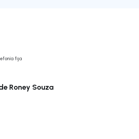
efonía fija
 de Roney Souza
gar a la derecha