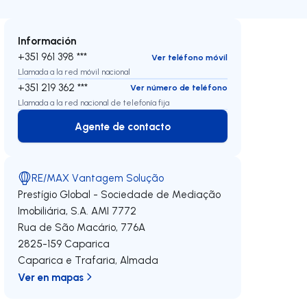
Información
+351 961 398 ***
Ver teléfono móvil
Llamada a la red móvil nacional
+351 219 362 ***
Ver número de teléfono
Llamada a la red nacional de telefonía fija
Agente de contacto
Agente de contacto
RE/MAX Vantagem Solução
Prestígio Global - Sociedade de Mediação
Imobiliária, S.A.
AMI 7772
Rua de São Macário, 776A
2825-159
Caparica
Caparica e Trafaria
,
Almada
Ver en mapas