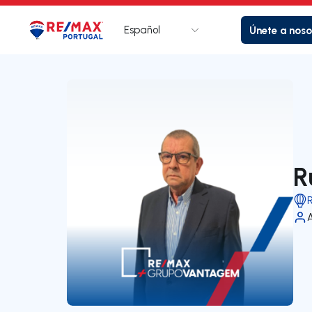
Español
Únete a noso
Logotipo
Ir a la página de inicio
R