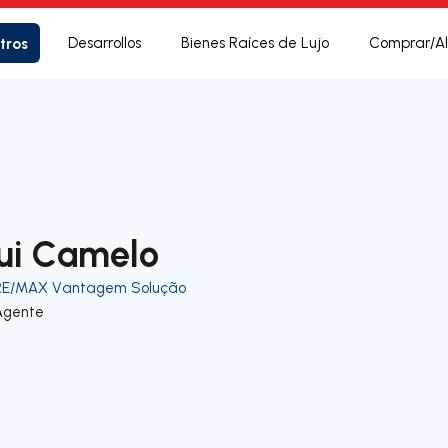
tros
Desarrollos
Bienes Raíces de Lujo
Comprar/Al
ui Camelo
RE/MAX Vantagem Solução
Agente