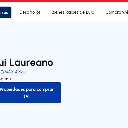
tros
Desarrollos
Bienes Raíces de Lujo
Comprar/Al
ui Laureano
RE/MAX 4 You
Agente
Propiedades para comprar
to-buy-listing
(4)