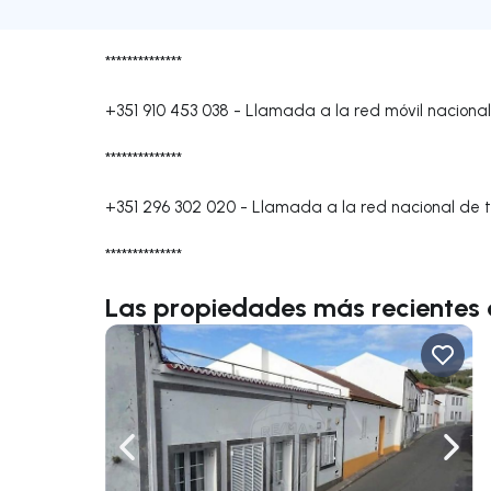
**************
+351 910 453 038
-
Llamada a la red móvil nacional
**************
+351 296 302 020
-
Llamada a la red nacional de te
**************
Las propiedades más recientes 
Navega a la izquierda
Nave