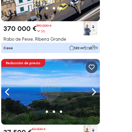
390 000 €
370 000 €
5%
Rabo de Peixe, Ribeira Grande
Casa
120 m²
3
1
Reducción de precio
gar a la derecha
Navega a la izquierda
Navegar a la der
40 000 €
37 500 €