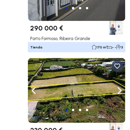
290 000 €
Porto Formoso, Ribeira Grande
Tienda
170 m²
- -
3
Navega a la izquierda
Nave
230 000 €