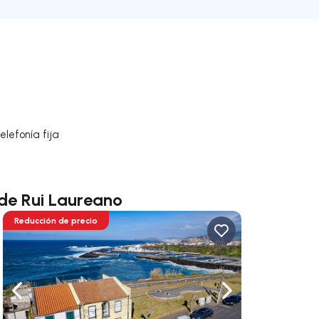
lefonía fija
de Rui Laureano
Reducción de precio
gar a la derecha
Navega a la izquierda
Navegar a la der