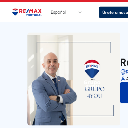
Español
Únete a noso
Logotipo
Ir a la página de inicio
R