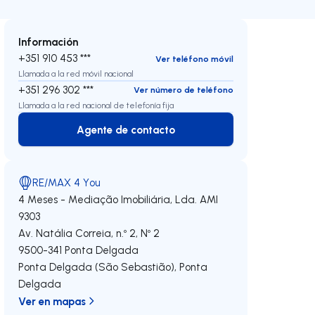
Información
+351 910 453 ***
Ver teléfono móvil
Llamada a la red móvil nacional
+351 296 302 ***
Ver número de teléfono
Llamada a la red nacional de telefonía fija
Agente de contacto
Agente de contacto
RE/MAX 4 You
4 Meses - Mediação Imobiliária, Lda.
AMI
9303
Av. Natália Correia, n.º 2, Nº 2
9500-341
Ponta Delgada
Ponta Delgada (São Sebastião)
,
Ponta
Delgada
echa
Ver en mapas