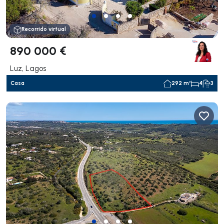
Recorrido virtual
890 000 €
Luz, Lagos
Casa
292 m²
4
3