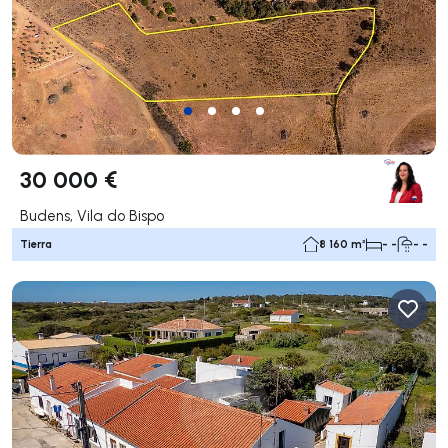
30 000 €
Budens, Vila do Bispo
Tierra
8 160 m²
- -
- -