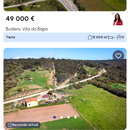
49 000 €
Budens, Vila do Bispo
Tierra
13 000 m²
- -
0
Recorrido virtual