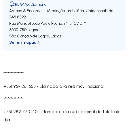
RE/MAX Diamond
Arribas & Encantos - Mediação Imobiliária, Unipessoal Lda
AMI 8592
Rua Manuel João Paulo Rocha, nº 15, CV Dtª
8600-750
Lagos
São Gonçalo de Lagos
,
Lagos
Ver en mapas
**************
+351 969 261 653
-
Llamada a la red móvil nacional
**************
+351 282 770 140
-
Llamada a la red nacional de telefonía
fija