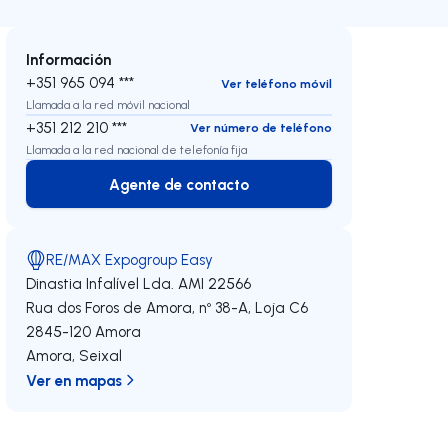
Información
+351 965 094 ***
Ver teléfono móvil
Llamada a la red móvil nacional
+351 212 210 ***
Ver número de teléfono
Llamada a la red nacional de telefonía fija
Agente de contacto
Agente de contacto
RE/MAX Expogroup Easy
Dinastia Infalível Lda.
AMI 22566
Rua dos Foros de Amora, nº 38-A, Loja C6
2845-120
Amora
Amora
,
Seixal
Ver en mapas