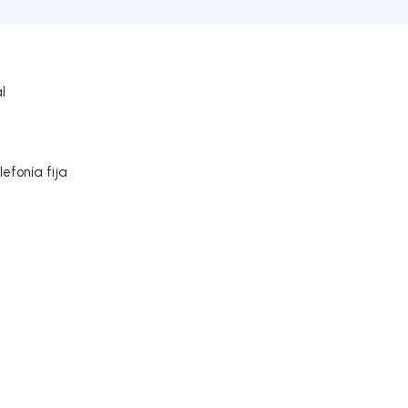
l
efonía fija