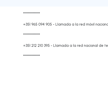
**************
+351 965 094 905
-
Llamada a la red móvil naciona
**************
+351 212 210 395
-
Llamada a la red nacional de tel
**************