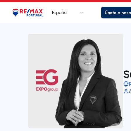
Español
Únete a noso
Logotipo
Ir a la página de inicio
S
A