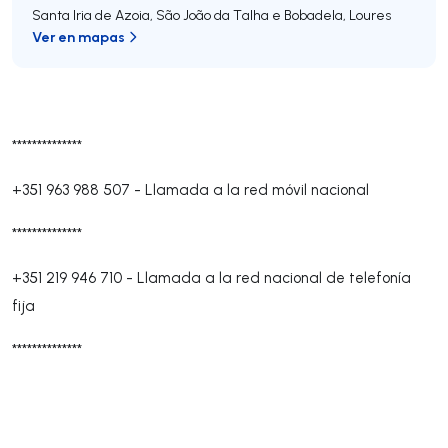
Santa Iria de Azoia, São João da Talha e Bobadela
,
Loures
Ver en mapas
**************
+351 963 988 507
-
Llamada a la red móvil nacional
**************
+351 219 946 710
-
Llamada a la red nacional de telefonía
fija
**************