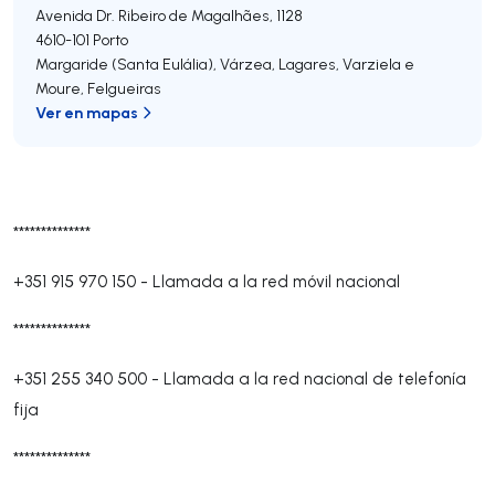
Avenida Dr. Ribeiro de Magalhães, 1128
4610-101
Porto
Margaride (Santa Eulália), Várzea, Lagares, Varziela e
Moure
,
Felgueiras
Ver en mapas
**************
+351 915 970 150
-
Llamada a la red móvil nacional
**************
+351 255 340 500
-
Llamada a la red nacional de telefonía
fija
**************