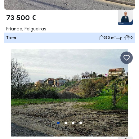
73 500 €
Friande, Felgueiras
Tierra
330 m²
- -
0