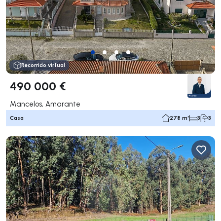
Recorrido virtual
490 000 €
Mancelos, Amarante
Casa
278 m²
3
3