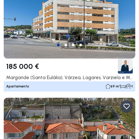
185 000 €
Margaride (Santa Eulália), Várzea, Lagares, Varziela e Moure, Felgueiras
Apartamento
69 m²
1
1