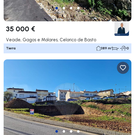
35 000 €
Veade, Gagos e Molares, Celorico de Basto
Tierra
389 m²
- -
0