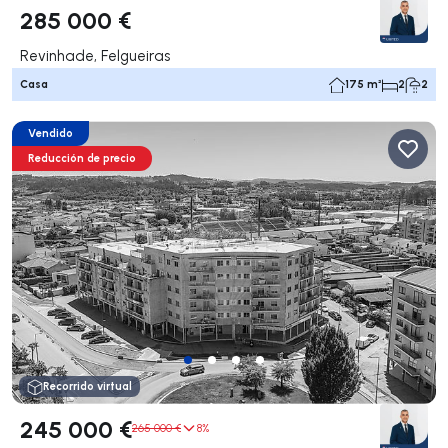
285 000 €
Revinhade, Felgueiras
Casa
175 m²
2
2
Vendido
Reducción de precio
Recorrido virtual
245 000 €
265 000 €
8%