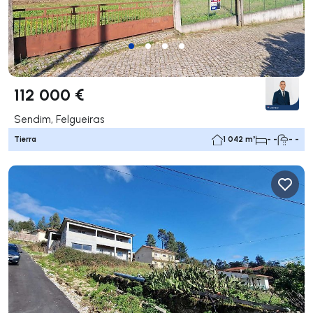
112 000 €
Sendim, Felgueiras
Tierra
1 042 m²
- -
- -